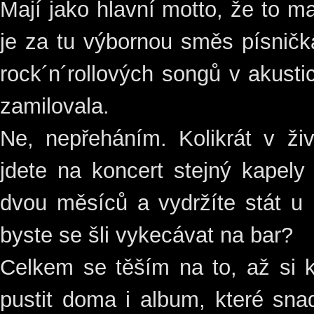
Mají jako hlavní motto, že to ma
je za tu výbornou směs písničká
rock´n´rollových songů v akust
zamilovala.
Ne, nepřeháním. Kolikrát v ži
jdete na koncert stejný kapely 
dvou měsíců a vydržíte stát u 
byste se šli vykecávat na bar?
Celkem se těším na to, až si 
pustit doma i album, které sna