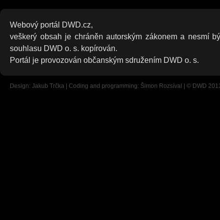
Webový portál DWD.cz,
veškerý obsah je chráněn autorským zákonem a nesmí bý
souhlasu DWD o. s. kopírován.
Portál je provozován občanským sdružením DWD o. s.
Design: Jakub Trčka | Coding and programming: Šimon Rozsíval | © DWD 201