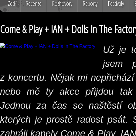
Zeď
Recenze
Rozhovory
Reporty
Festivaly
Come & Play + IAN + Dolls In The Factor
Už je t
jsem p
z koncertu. Nějak mi nepřicház
nebo mě ty akce přijdou tak
Jednou za čas se naštěstí o
kterých je prostě radost psát. 
zahráli kapely Come & Play, IAN 