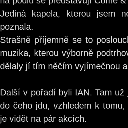
na pódiu se představují Come & 
Jediná kapela, kterou jsem n
poznala.
Strašně příjemně se to poslou
muzika, kterou výborně podtrho
dělaly jí tím něčím vyjímečnou 
Další v pořadí byli IAN. Tam u
do čeho jdu, vzhledem k tomu,
je vidět na pár akcích.