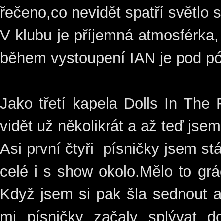
řečeno,co nevidět spatří světlo 
V klubu je příjemná atmosférka, 
během vystoupení IAN je pod pó
Jako třetí kapela Dolls In The 
vidět už několikrát a až teď jse
Asi první čtyři písničky jsem stá
celé i s show okolo.Mělo to grá
Když jsem si pak šla sednout a
mi písničky začaly splývat d